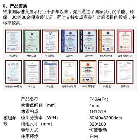
6、产品资质
维康国际进入显示行业十多年以来，先后通过了国家认可的节能、环
保、3C等30余项资质认证，同时支持集成商参与政府项目的投标，中
标率较高。
产品名称
P40A(P4)
像素点间距（mm）
4mm
像素构成
1R1G1B
模组分辨率（W*H）
模组参
80*40=3200dots
数
模组尺寸（mm）
320*160
驱动方式
恒流驱动
使用环境
户内