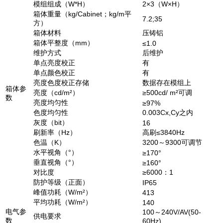
模组组成（W*H）
2×3（W×H）
箱体重量（kg/Cabinet；kg/m平
7.2;35
方）
箱体材料
压铸铝
箱体平整度（mm）
≤1.0
维护方式
后维护
单点亮度校正
有
单点颜色校正
有
亮度色度校正存储
数据存在模组上
箱体参
亮度（cd/m²）
≥500cd/ m²可调
数
亮度均匀性
≥97%
色度均匀性
0.003Cx,Cy之内
灰度（bit）
16
刷新率（Hz）
高刷≤3840Hz
色温（K）
3200～9300可调节
水平视角（°）
≥170°
垂直视角（°）
≥160°
对比度
≥6000：1
防护等级（正面）
IP65
峰值功耗（W/m²）
413
平均功耗（W/m²）
140
电气参
100～240V/AV(50-
供电要求
数
60Hz)